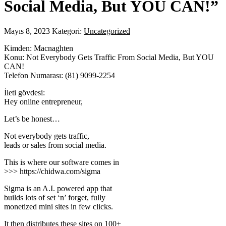
Social Media, But YOU CAN!”
Mayıs 8, 2023
Kategori:
Uncategorized
Kimden: Macnaghten
Konu: Not Everybody Gets Traffic From Social Media, But YOU
CAN!
Telefon Numarası: (81) 9099-2254
İleti gövdesi:
Hey online entrepreneur,
Let’s be honest…
Not everybody gets traffic,
leads or sales from social media.
This is where our software comes in
>>> https://chidwa.com/sigma
Sigma is an A.I. powered app that
builds lots of set ‘n’ forget, fully
monetized mini sites in few clicks.
It then distributes these sites on 100+