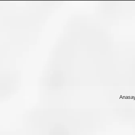
Adınız Soyadınız
E-posta adresiniz
Telefon Numaranız *
Anasay
Konu