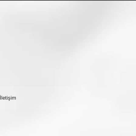
urup bize ulaşabilirsiniz. En kısa zamanda
ağız.
İletişim