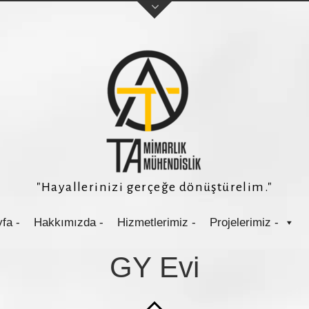
Sol taraftaki form'u dold
"Hayallerinizi gerçeğe dönüştürelim."
size geri dönüş sağlayac
fa -
Hakkımızda -
Hizmetlerimiz -
Projelerimiz -
GY Evi