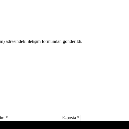
 adresindeki iletişim formundan gönderildi.
sim *
E-posta *