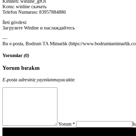
Kimden: winline_gfOl
Konu: winline скачать
Telefon Numarası: 83957884886
İleti gövdesi:
Загрузите Winline и наслаждайтесь
—
Bu e-posta, Bodrum TA Mimarlık (https://www.bodrumtamimarlik.com)
Yorumlar
(0)
Yorum bırakın
E-posta adresiniz yayınlanmayacaktır.
Yorum *
İ