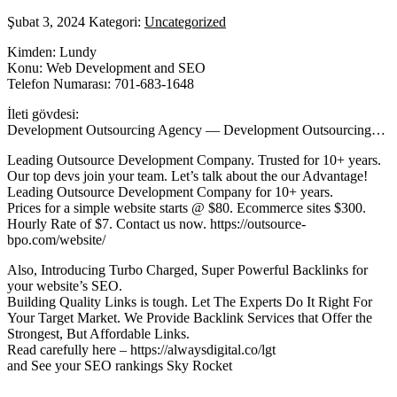
Şubat 3, 2024
Kategori:
Uncategorized
Kimden: Lundy
Konu: Web Development and SEO
Telefon Numarası: 701-683-1648
İleti gövdesi:
Development Outsourcing Agency — Development Outsourcing…
Leading Outsource Development Company. Trusted for 10+ years.
Our top devs join your team. Let’s talk about the our Advantage!
Leading Outsource Development Company for 10+ years.
Prices for a simple website starts @ $80. Ecommerce sites $300.
Hourly Rate of $7. Contact us now. https://outsource-
bpo.com/website/
Also, Introducing Turbo Charged, Super Powerful Backlinks for
your website’s SEO.
Building Quality Links is tough. Let The Experts Do It Right For
Your Target Market. We Provide Backlink Services that Offer the
Strongest, But Affordable Links.
Read carefully here – https://alwaysdigital.co/lgt
and See your SEO rankings Sky Rocket
—