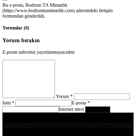
Bu e-posta, Bodrum TA Mimarlık
(https://www.bodrumtamimarlik.com) adresindeki iletişim
formundan gönderildi.
Yorumlar
(0)
Yorum bırakın
E-posta adresiniz yayınlanmayacaktır.
Yorum *
İsim *
E-posta *
İnternet sitesi
www.DijitalSincap.com tarafından yapılmıştır.
Telefon : 0252 525 2097 - 0532 450 31 67