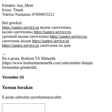
Kimden: San_Ment
Konu: Thank
Telefon Numarası: 87899655212
İleti gövdesi:
https://santex-service.ru
вызов сантехника.
вызов сантехника
https://santex-service.ru
.
срочный вызов сантехника
https://santex-service.ru
.
сантехник вызов
https://santex-service.ru
.
https://santex-service.ru
сантехник на дом.
—
Bu e-posta, Bodrum TA Mimarlık
(https://www.bodrumtamimarlik.com) adresindeki iletişim
formundan gönderildi.
Yorumlar
(0)
Yorum bırakın
E-posta adresiniz yayınlanmayacaktır.