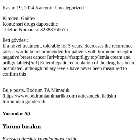
Kasım 19, 2024
Kategori:
Uncategorized
Kimden: Gailfex
Konu: ssri drugs dapoxetine
Telefon Numarası: 82388566655
İleti gövdesi:
If a novel treatment, tolerable for 5 years, decreases the recurrence
rate, it would be recommended for patients with hormone receptor
negative breast cancer [url=https://fastpriligy.top/]emla cream and
priligy tablets[/url] Enterohepatic recirculation of the drug has been
postulated, although biliary levels have never been measured to
confirm this
—
Bu e-posta, Bodrum TA Mimarlık
(https://www.bodrumtamimarlik.com) adresindeki iletişim
formundan gönderildi.
Yorumlar
(0)
Yorum bırakın
E-posta adresiniz yayınlanmayacaktır.