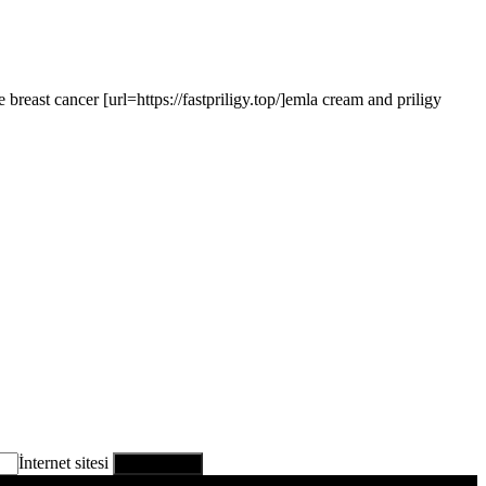
breast cancer [url=https://fastpriligy.top/]emla cream and priligy
İnternet sitesi