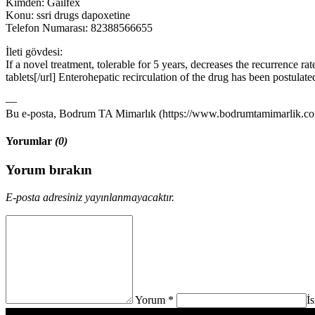
Kimden: Gailfex
Konu: ssri drugs dapoxetine
Telefon Numarası: 82388566655
İleti gövdesi:
If a novel treatment, tolerable for 5 years, decreases the recurrence r
tablets[/url] Enterohepatic recirculation of the drug has been postulat
—
Bu e-posta, Bodrum TA Mimarlık (https://www.bodrumtamimarlik.com)
Yorumlar
(0)
Yorum bırakın
E-posta adresiniz yayınlanmayacaktır.
Yorum *
İ