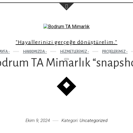
"Hayallerinizi gerçeğe dönüştürelim."
Sol taraftaki form'u dold
size geri dönüş sağlayac
YFA -
HAKKIMIZDA -
HIZMETLERIMIZ -
PROJELERIMIZ -
drum TA Mimarlık “snapsh
Ekim 9, 2024
Kategori:
Uncategorized