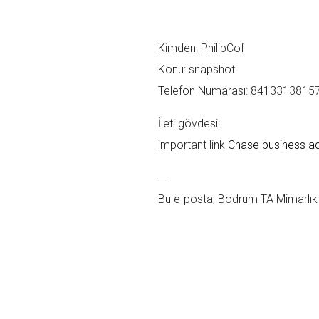
Mesajınız *
Kimden: PhilipCof
Konu: snapshot
Telefon Numarası: 8413313815
İleti gövdesi:
important link
Chase business a
—
Bu e-posta, Bodrum TA Mimarlık 