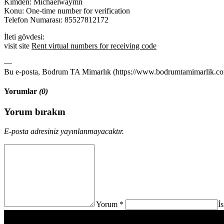
Kimden: Michaelwaymn
Konu: One-time number for verification
Telefon Numarası: 85527812172
İleti gövdesi:
visit site
Rent virtual numbers for receiving code
—
Bu e-posta, Bodrum TA Mimarlık (https://www.bodrumtamimarlik.com)
Yorumlar
(0)
Yorum bırakın
E-posta adresiniz yayınlanmayacaktır.
Yorum *
İ