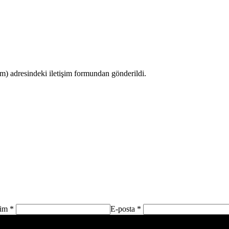
 adresindeki iletişim formundan gönderildi.
sim *
E-posta *