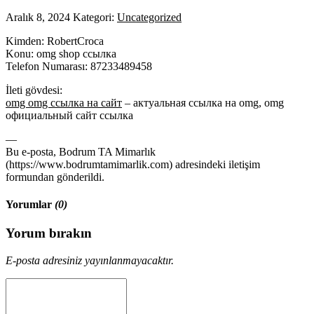
Aralık 8, 2024
Kategori:
Uncategorized
Kimden: RobertCroca
Konu: omg shop ссылка
Telefon Numarası: 87233489458
İleti gövdesi:
omg omg ссылка на сайт
– актуальная ссылка на omg, omg
официальный сайт ссылка
—
Bu e-posta, Bodrum TA Mimarlık
(https://www.bodrumtamimarlik.com) adresindeki iletişim
formundan gönderildi.
Yorumlar
(0)
Yorum bırakın
E-posta adresiniz yayınlanmayacaktır.