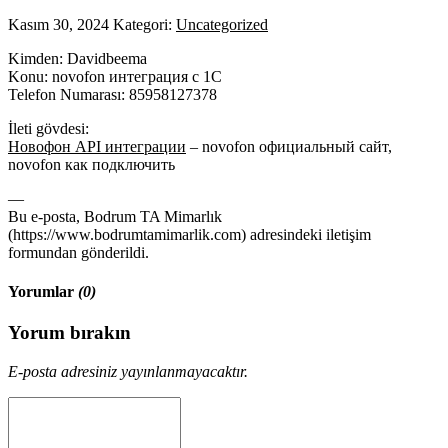
Kasım 30, 2024
Kategori:
Uncategorized
Kimden: Davidbeema
Konu: novofon интеграция с 1С
Telefon Numarası: 85958127378
İleti gövdesi:
Новофон API интеграции
– novofon официальный сайт,
novofon как подключить
—
Bu e-posta, Bodrum TA Mimarlık
(https://www.bodrumtamimarlik.com) adresindeki iletişim
formundan gönderildi.
Yorumlar
(0)
Yorum bırakın
E-posta adresiniz yayınlanmayacaktır.