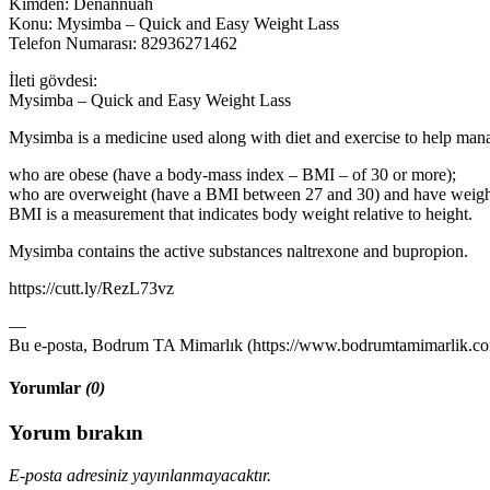
Kimden: Denannuah
Konu: Mysimba – Quick and Easy Weight Lass
Telefon Numarası: 82936271462
İleti gövdesi:
Mysimba – Quick and Easy Weight Lass
Mysimba is a medicine used along with diet and exercise to help mana
who are obese (have a body-mass index – BMI – of 30 or more);
who are overweight (have a BMI between 27 and 30) and have weight-re
BMI is a measurement that indicates body weight relative to height.
Mysimba contains the active substances naltrexone and bupropion.
https://cutt.ly/RezL73vz
—
Bu e-posta, Bodrum TA Mimarlık (https://www.bodrumtamimarlik.com)
Yorumlar
(0)
Yorum bırakın
E-posta adresiniz yayınlanmayacaktır.