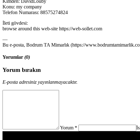
Kimden: DavidLouby
Konu: my company
Telefon Numarası: 88575274824
İleti gövdesi:
browse around this web-site https://web-sollet.com
—
Bu e-posta, Bodrum TA Mimarlık (https://www.bodrumtamimarlik.com)
Yorumlar
(0)
Yorum bırakın
E-posta adresiniz yayınlanmayacaktır.
Yorum *
İ