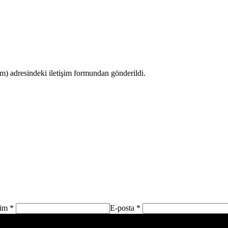
 adresindeki iletişim formundan gönderildi.
sim *
E-posta *