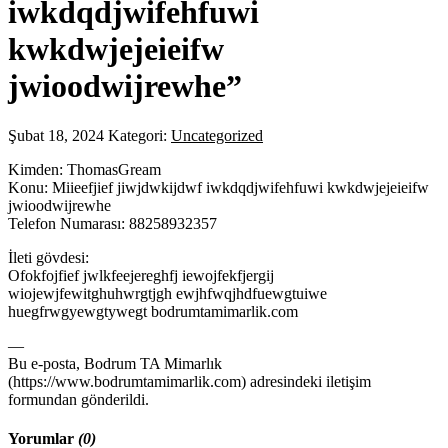
iwkdqdjwifehfuwi
kwkdwjejeieifw
jwioodwijrewhe”
Şubat 18, 2024
Kategori:
Uncategorized
Kimden: ThomasGream
Konu: Miieefjief jiwjdwkijdwf iwkdqdjwifehfuwi kwkdwjejeieifw
jwioodwijrewhe
Telefon Numarası: 88258932357
İleti gövdesi:
Ofokfojfief jwlkfeejereghfj iewojfekfjergij
wiojewjfewitghuhwrgtjgh ewjhfwqjhdfuewgtuiwe
huegfrwgyewgtywegt bodrumtamimarlik.com
—
Bu e-posta, Bodrum TA Mimarlık
(https://www.bodrumtamimarlik.com) adresindeki iletişim
formundan gönderildi.
Yorumlar
(0)