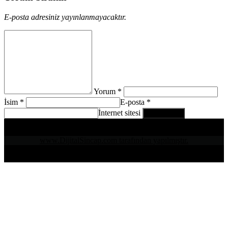
E-posta adresiniz yayınlanmayacaktır.
Yorum *
İsim *
E-posta *
İnternet sitesi
www.DijitalSincap.com tarafından yapılmıştır.
Telefon : 0252 525 2097 - 0532 450 31 67