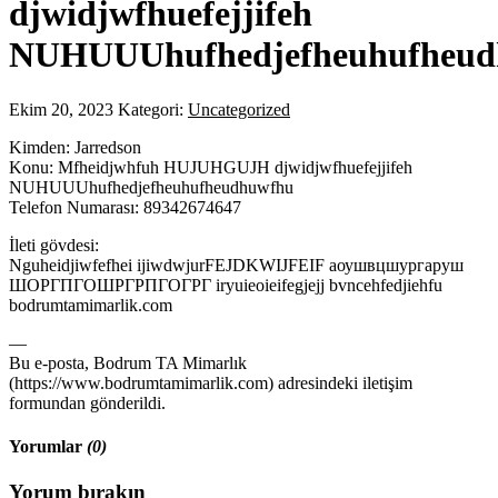
djwidjwfhuefejjifeh
NUHUUUhufhedjefheuhufheud
Ekim 20, 2023
Kategori:
Uncategorized
Kimden: Jarredson
Konu: Mfheidjwhfuh HUJUHGUJH djwidjwfhuefejjifeh
NUHUUUhufhedjefheuhufheudhuwfhu
Telefon Numarası: 89342674647
İleti gövdesi:
Nguheidjiwfefhei ijiwdwjurFEJDKWIJFEIF аоушвцшургаруш
ШОРГПГОШРГРПГОГРГ iryuieoieifegjejj bvncehfedjiehfu
bodrumtamimarlik.com
—
Bu e-posta, Bodrum TA Mimarlık
(https://www.bodrumtamimarlik.com) adresindeki iletişim
formundan gönderildi.
Yorumlar
(0)
Yorum bırakın