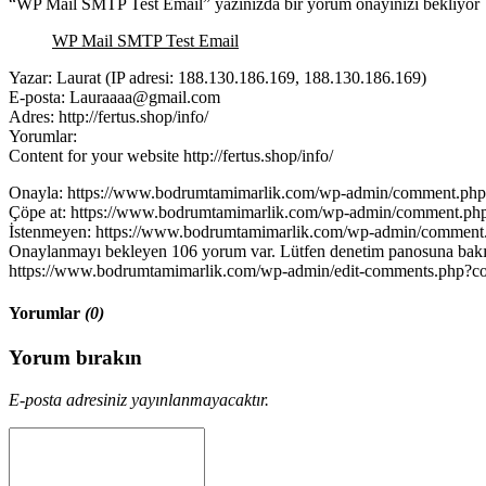
“WP Mail SMTP Test Email” yazınızda bir yorum onayınızı bekliyor
WP Mail SMTP Test Email
Yazar: Laurat (IP adresi: 188.130.186.169, 188.130.186.169)
E-posta: Lauraaaa@gmail.com
Adres: http://fertus.shop/info/
Yorumlar:
Content for your website http://fertus.shop/info/
Onayla: https://www.bodrumtamimarlik.com/wp-admin/comment.ph
Çöpe at: https://www.bodrumtamimarlik.com/wp-admin/comment.ph
İstenmeyen: https://www.bodrumtamimarlik.com/wp-admin/commen
Onaylanmayı bekleyen 106 yorum var. Lütfen denetim panosuna bakı
https://www.bodrumtamimarlik.com/wp-admin/edit-comments.php?c
Yorumlar
(0)
Yorum bırakın
E-posta adresiniz yayınlanmayacaktır.