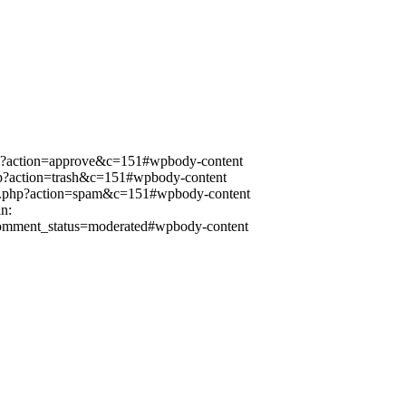
p?action=approve&c=151#wpbody-content
p?action=trash&c=151#wpbody-content
t.php?action=spam&c=151#wpbody-content
n:
omment_status=moderated#wpbody-content