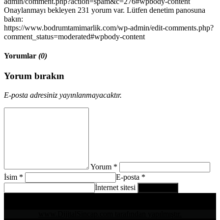
admin/comment.php?action=spam&c=276#wpbody-content
Onaylanmayı bekleyen 231 yorum var. Lütfen denetim panosuna
bakın:
https://www.bodrumtamimarlik.com/wp-admin/edit-comments.php?
comment_status=moderated#wpbody-content
Yorumlar
(0)
Yorum bırakın
E-posta adresiniz yayınlanmayacaktır.
Yorum *
İsim *
E-posta *
İnternet sitesi
www.DijitalSincap.com tarafından yapılmıştır.