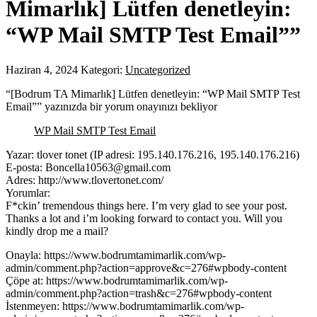
Mimarlık] Lütfen denetleyin:
“WP Mail SMTP Test Email””
Haziran 4, 2024
Kategori:
Uncategorized
“[Bodrum TA Mimarlık] Lütfen denetleyin: “WP Mail SMTP Test
Email”” yazınızda bir yorum onayınızı bekliyor
WP Mail SMTP Test Email
Yazar: tlover tonet (IP adresi: 195.140.176.216, 195.140.176.216)
E-posta: Boncella10563@gmail.com
Adres: http://www.tlovertonet.com/
Yorumlar:
F*ckin’ tremendous things here. I’m very glad to see your post.
Thanks a lot and i’m looking forward to contact you. Will you
kindly drop me a mail?
Onayla: https://www.bodrumtamimarlik.com/wp-
admin/comment.php?action=approve&c=276#wpbody-content
Çöpe at: https://www.bodrumtamimarlik.com/wp-
admin/comment.php?action=trash&c=276#wpbody-content
İstenmeyen: https://www.bodrumtamimarlik.com/wp-