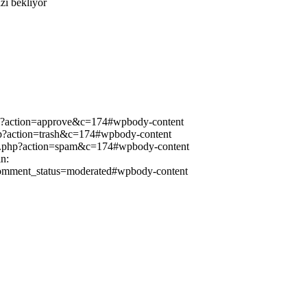
zı bekliyor
p?action=approve&c=174#wpbody-content
p?action=trash&c=174#wpbody-content
t.php?action=spam&c=174#wpbody-content
n:
omment_status=moderated#wpbody-content