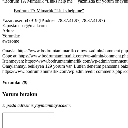
“Bodrum TA Mimarlık “Links help me”” yazınızda bir yorum onayını
Bodrum TA Mimarlık “Links help me”
Yazar: user-547919 (IP adresi: 78.37.41.97, 78.37.41.97)
E-posta: user@mail.com
Adres:
Yorumlar:
awesome
Onayla: https://www.bodrumtamimarlik.com/wp-admin/comment.ph
Çöpe at: https://www.bodrumtamimarlik.com/wp-admin/comment.ph
İstenmeyen: https://www.bodrumtamimarlik.com/wp-admin/commen
Onaylanmayı bekleyen 129 yorum var. Lütfen denetim panosuna bakı
https://www.bodrumtamimarlik.com/wp-admin/edit-comments.php?c
Yorumlar
(0)
Yorum bırakın
E-posta adresiniz yayınlanmayacaktır.