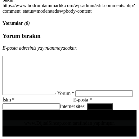
https://www.bodrumtamimarlik.com/wp-admin/edit-comments.php?
comment_status=moderated#wpbody-content
Yorumlar
(0)
Yorum bırakın
E-posta adresiniz yayınlanmayacaktır.
Yorum *
İsim *
E-posta *
İnternet sitesi
www.DijitalSincap.com tarafından yapılmıştır.
Telefon : 0252 525 2097 - 0532 450 31 67