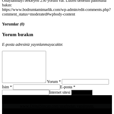
Onaylanmayı bekleyen 250 yorum var. Lütfen denetim panosuna
bakın:
https://www.bodrumtamimarlik.com/wp-admin/edit-comments.php?
comment_status=moderated#wpbody-content
Yorumlar
(0)
Yorum bırakın
E-posta adresiniz yayınlanmayacaktır.
Yorum *
İsim *
E-posta *
İnternet sitesi
www.DijitalSincap.com tarafından yapılmıştır.