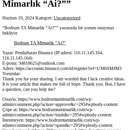
Mimarlık “Ai?””
Haziran 19, 2024
Kategori:
Uncategorized
“Bodrum TA Mimarlık “Ai?”” yazınızda bir yorum onayınızı
bekliyor
Bodrum TA Mimarlık “Ai?”
Yazar: Pendaftaran Binance (IP adresi: 116.11.145.164,
116.11.145.164)
E-posta: 34818621@outlook.com
Adres: https://accounts.binance.com/id/register?ref=UM6SMJM3
Yorumlar:
Thank you for your sharing. I am worried that I lack creative ideas.
It is your article that makes me full of hope. Thank you. But, I have
a question, can you help me?
Onayla: https://www.bodrumtamimarlik.com/wp-
admin/comment.php?action=approve&c=295#wpbody-content
Çöpe at: https://www.bodrumtamimarlik.com/wp-
admin/comment.php?action=trash&c=295#wpbody-content
İstenmeyen: https://www.bodrumtamimarlik.com/wp-
admin/comment.php?action=spam&c=295#wpbody-content