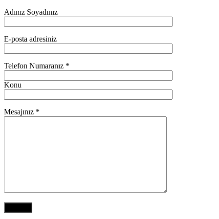
Adınız Soyadınız
E-posta adresiniz
Telefon Numaranız *
Konu
Mesajınız *