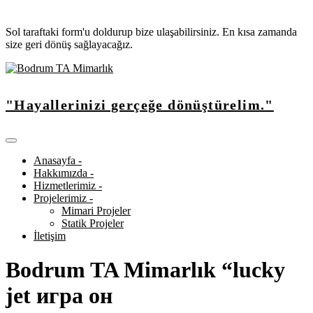
Sol taraftaki form'u doldurup bize ulaşabilirsiniz. En kısa zamanda
size geri dönüş sağlayacağız.
"Hayallerinizi gerçeğe dönüştürelim."
Anasayfa -
Hakkımızda -
Hizmetlerimiz -
Projelerimiz -
Mimari Projeler
Statik Projeler
İletişim
Bodrum TA Mimarlık “lucky
jet игра он