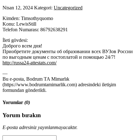
Nisan 12, 2024
Kategori:
Uncategorized
Kimden: Timsothyquomo
Konu: LewisStill
Telefon Numarası: 86792638291
İleti gövdesi:
Доброго всем дня!
Приобретите документы об образовании всех ВУЗов России
по выгодным ценам с постоплатой и помощью 24/7!
http://russa24-attestats.com/
—
Bu e-posta, Bodrum TA Mimarlık
(https://www.bodrumtamimarlik.com) adresindeki iletişim
formundan gönderildi.
Yorumlar
(0)
Yorum bırakın
E-posta adresiniz yayınlanmayacaktır.