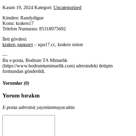
Kasım 19, 2024
Kategori:
Uncategorized
Kimden: Randydigue
Konu: kraken17
Telefon Numarası: 85318975692
İleti gövdesi:
kraken даркнет
– кра17.сс, kraken onion
—
Bu e-posta, Bodrum TA Mimarlık
(https://www.bodrumtamimarlik.com) adresindeki iletişim
formundan gönderildi.
Yorumlar
(0)
Yorum bırakın
E-posta adresiniz yayınlanmayacaktır.