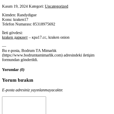
Kasım 19, 2024
Kategori:
Uncategorized
Kimden: Randydigue
Konu: kraken17
Telefon Numarası: 85318975692
İleti gövdesi:
kraken даркнет
– кра17.сс, kraken onion
—
Bu e-posta, Bodrum TA Mimarlık
(https://www.bodrumtamimarlik.com) adresindeki iletişim
formundan gönderildi.
Yorumlar
(0)
Yorum bırakın
E-posta adresiniz yayınlanmayacaktır.