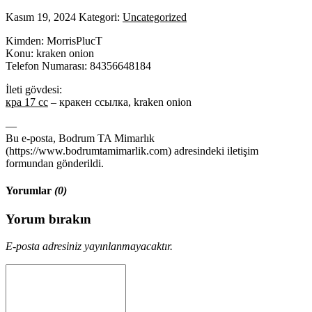
Kasım 19, 2024
Kategori:
Uncategorized
Kimden: MorrisPlucT
Konu: kraken onion
Telefon Numarası: 84356648184
İleti gövdesi:
кра 17 сс
– кракен ссылка, kraken onion
—
Bu e-posta, Bodrum TA Mimarlık
(https://www.bodrumtamimarlik.com) adresindeki iletişim
formundan gönderildi.
Yorumlar
(0)
Yorum bırakın
E-posta adresiniz yayınlanmayacaktır.