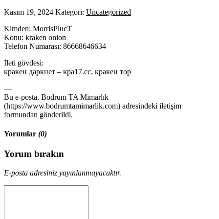
Kasım 19, 2024
Kategori:
Uncategorized
Kimden: MorrisPlucT
Konu: kraken onion
Telefon Numarası: 86668646634
İleti gövdesi:
кракен даркнет
– кра17.сс, кракен тор
—
Bu e-posta, Bodrum TA Mimarlık
(https://www.bodrumtamimarlik.com) adresindeki iletişim
formundan gönderildi.
Yorumlar
(0)
Yorum bırakın
E-posta adresiniz yayınlanmayacaktır.