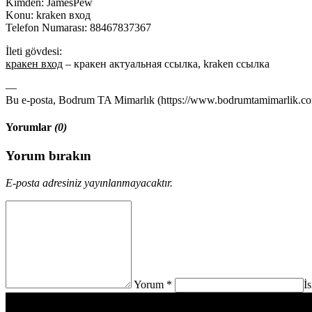
Kimden: JamesPew
Konu: kraken вход
Telefon Numarası: 88467837367
İleti gövdesi:
кракен вход
– кракен актуальная ссылка, kraken ссылка
—
Bu e-posta, Bodrum TA Mimarlık (https://www.bodrumtamimarlik.com)
Yorumlar
(0)
Yorum bırakın
E-posta adresiniz yayınlanmayacaktır.
Yorum *
İ