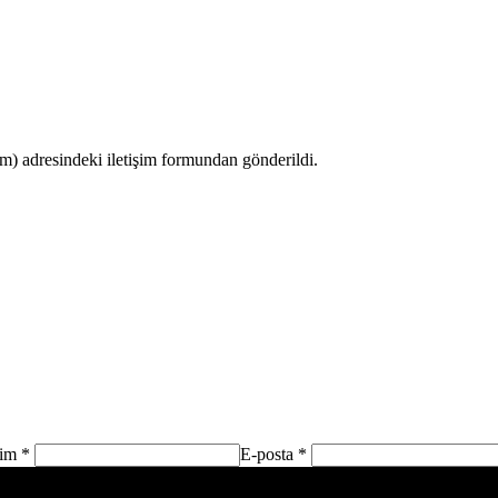
 adresindeki iletişim formundan gönderildi.
sim *
E-posta *