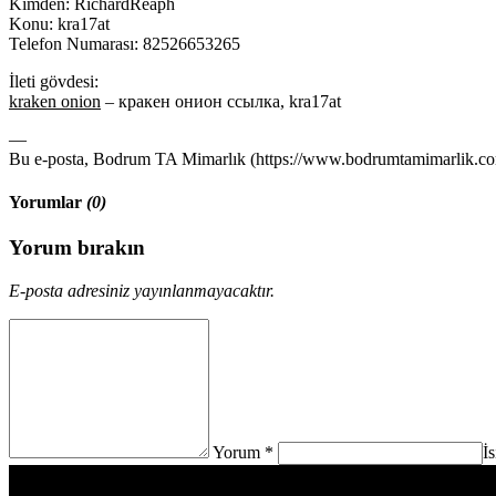
Kimden: RichardReaph
Konu: kra17at
Telefon Numarası: 82526653265
İleti gövdesi:
kraken onion
– кракен онион ссылка, kra17at
—
Bu e-posta, Bodrum TA Mimarlık (https://www.bodrumtamimarlik.com)
Yorumlar
(0)
Yorum bırakın
E-posta adresiniz yayınlanmayacaktır.
Yorum *
İ