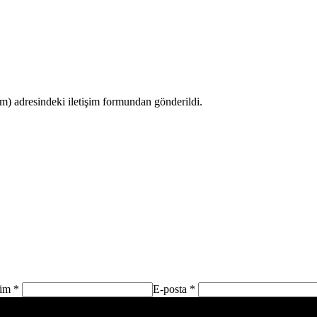
 adresindeki iletişim formundan gönderildi.
sim *
E-posta *