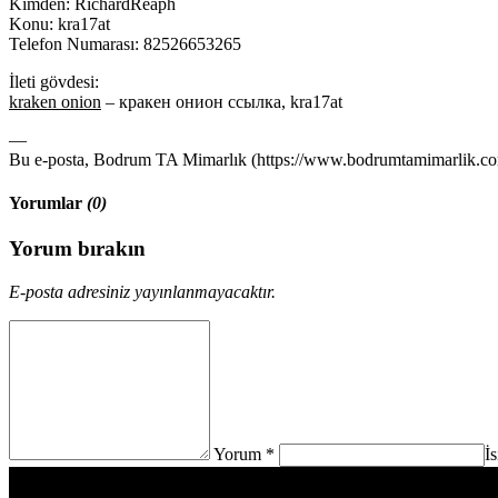
Kimden: RichardReaph
Konu: kra17at
Telefon Numarası: 82526653265
İleti gövdesi:
kraken onion
– кракен онион ссылка, kra17at
—
Bu e-posta, Bodrum TA Mimarlık (https://www.bodrumtamimarlik.com)
Yorumlar
(0)
Yorum bırakın
E-posta adresiniz yayınlanmayacaktır.
Yorum *
İ