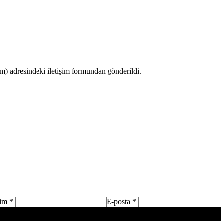
 adresindeki iletişim formundan gönderildi.
sim *
E-posta *