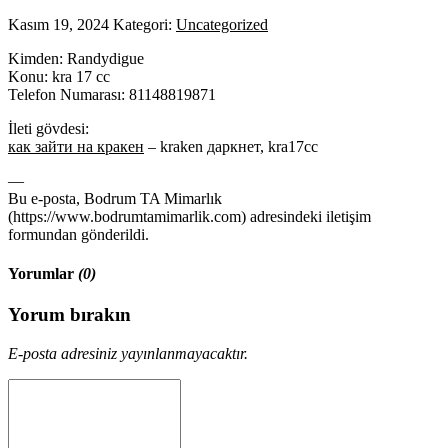
Kasım 19, 2024
Kategori:
Uncategorized
Kimden: Randydigue
Konu: kra 17 сс
Telefon Numarası: 81148819871
İleti gövdesi:
как зайти на кракен
– kraken даркнет, kra17сс
—
Bu e-posta, Bodrum TA Mimarlık
(https://www.bodrumtamimarlik.com) adresindeki iletişim
formundan gönderildi.
Yorumlar
(0)
Yorum bırakın
E-posta adresiniz yayınlanmayacaktır.