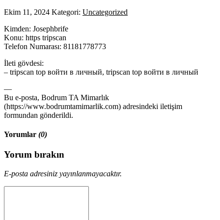
Ekim 11, 2024
Kategori:
Uncategorized
Kimden: Josephbrife
Konu: https tripscan
Telefon Numarası: 81181778773
İleti gövdesi:
– tripscan top войти в личный, tripscan top войти в личный
—
Bu e-posta, Bodrum TA Mimarlık
(https://www.bodrumtamimarlik.com) adresindeki iletişim
formundan gönderildi.
Yorumlar
(0)
Yorum bırakın
E-posta adresiniz yayınlanmayacaktır.