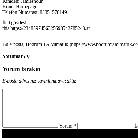
Kimden: Jamieshouh
Konu: Homepage
Telefon Numarası: 88351578149
İleti gövdesi:
this https://2348597456325698542785243.at
—
Bu e-posta, Bodrum TA Mimarlık (https://www.bodrumtamimarlik.com)
Yorumlar
(0)
Yorum bırakın
E-posta adresiniz yayınlanmayacaktır.
Yorum *
İ