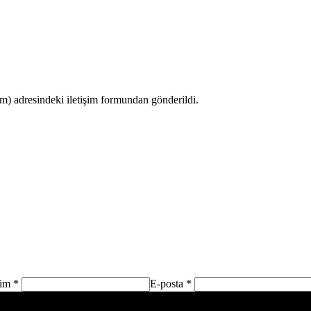
 adresindeki iletişim formundan gönderildi.
sim *
E-posta *