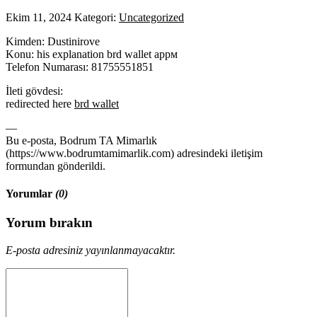
Ekim 11, 2024
Kategori:
Uncategorized
Kimden: Dustinirove
Konu: his explanation brd wallet appм
Telefon Numarası: 81755551851
İleti gövdesi:
redirected here
brd wallet
—
Bu e-posta, Bodrum TA Mimarlık
(https://www.bodrumtamimarlik.com) adresindeki iletişim
formundan gönderildi.
Yorumlar
(0)
Yorum bırakın
E-posta adresiniz yayınlanmayacaktır.