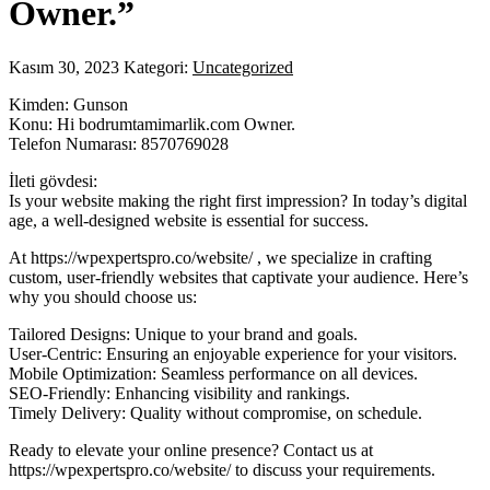
Owner.”
Kasım 30, 2023
Kategori:
Uncategorized
Kimden: Gunson
Konu: Hi bodrumtamimarlik.com Owner.
Telefon Numarası: 8570769028
İleti gövdesi:
Is your website making the right first impression? In today’s digital
age, a well-designed website is essential for success.
At https://wpexpertspro.co/website/ , we specialize in crafting
custom, user-friendly websites that captivate your audience. Here’s
why you should choose us:
Tailored Designs: Unique to your brand and goals.
User-Centric: Ensuring an enjoyable experience for your visitors.
Mobile Optimization: Seamless performance on all devices.
SEO-Friendly: Enhancing visibility and rankings.
Timely Delivery: Quality without compromise, on schedule.
Ready to elevate your online presence? Contact us at
https://wpexpertspro.co/website/ to discuss your requirements.