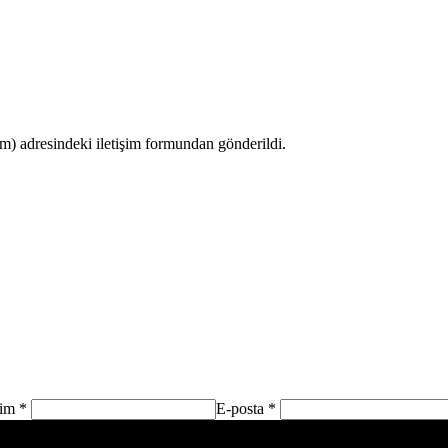
 adresindeki iletişim formundan gönderildi.
sim *
E-posta *