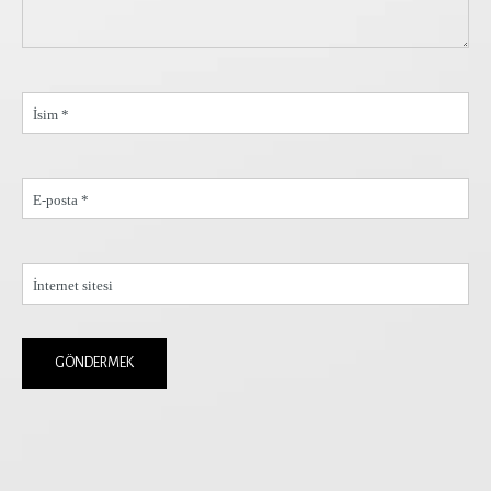
İsim *
E-posta *
İnternet sitesi