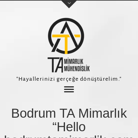
Adınız Soyadınız
E-posta adresiniz
"Hayallerinizi gerçeğe dönüştürelim."
Telefon Numaranız *
Bodrum TA Mimarlık
Konu
“Hello