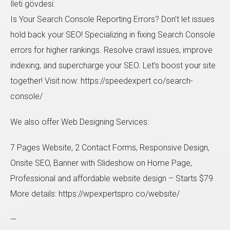
İleti gövdesi:
Is Your Search Console Reporting Errors? Don’t let issues
hold back your SEO! Specializing in fixing Search Console
errors for higher rankings. Resolve crawl issues, improve
Sol taraftaki form'u doldurup bize ulaşabilirsiniz. En
indexing, and supercharge your SEO. Let’s boost your site
kısa zamanda size geri dönüş sağlayacağız.
together! Visit now: https://speedexpert.co/search-
console/
We also offer Web Designing Services:
7 Pages Website, 2 Contact Forms, Responsive Design,
Onsite SEO, Banner with Slideshow on Home Page,
Professional and affordable website design – Starts $79 .
More details: https://wpexpertspro.co/website/
—