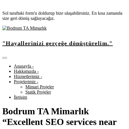
Sol taraftaki form'u doldurup bize ulaşabilirsiniz. En kısa zamanda
size geri dönüş sağlayacağız.
"Hayallerinizi gerçeğe dönüştürelim."
Anasayfa -
Hakkımızda -
Hizmetlerimiz -
Projelerimiz -
Mimari Projeler
Statik Projeler
İletişim
Bodrum TA Mimarlık
“Excellent SEO services near