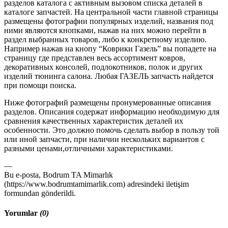
разделов каталога с активным вызовом списка деталей в
каталоге запчастей. На центральной части главной страницы
размещены фотографии популярных изделий, названия под
ними являются кнопками, нажав на них можно перейти в
раздел выбранных товаров, либо к конкретному изделию.
Например нажав на кнопу “Коврики Газель” вы попадете на
страницу где представлен весь ассортимент ковров,
декоративных консолей, подлокотников, полок и других
изделий тюнинга салона. Любая ГАЗЕЛЬ запчасть найдется
при помощи поиска.
Ниже фотографий размещены пронумерованные описания
разделов. Описания содержат информацию необходимую для
сравнения качественных характеристик деталей их
особенности. Это должно помочь сделать выбор в пользу той
или иной запчасти, при наличии нескольких вариантов с
разными ценами,отличными характеристиками.
—
Bu e-posta, Bodrum TA Mimarlık
(https://www.bodrumtamimarlik.com) adresindeki iletişim
formundan gönderildi.
Yorumlar
(0)