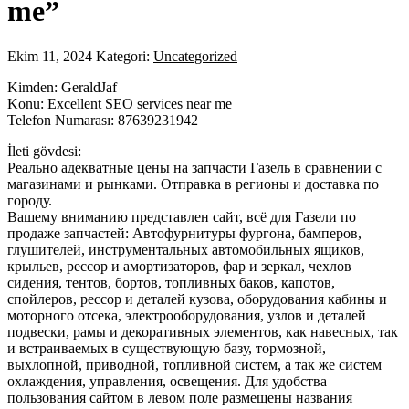
me”
Ekim 11, 2024
Kategori:
Uncategorized
Kimden: GeraldJaf
Konu: Excellent SEO services near me
Telefon Numarası: 87639231942
İleti gövdesi:
Реально адекватные цены на запчасти Газель в сравнении с
магазинами и рынками. Отправка в регионы и доставка по
городу.
Вашему вниманию представлен сайт, всё для Газели по
продаже запчастей: Автофурнитуры фургона, бамперов,
глушителей, инструментальных автомобильных ящиков,
крыльев, рессор и амортизаторов, фар и зеркал, чехлов
сидения, тентов, бортов, топливных баков, капотов,
спойлеров, рессор и деталей кузова, оборудования кабины и
моторного отсека, электрооборудования, узлов и деталей
подвески, рамы и декоративных элементов, как навесных, так
и встраиваемых в существующую базу, тормозной,
выхлопной, приводной, топливной систем, а так же систем
охлаждения, управления, освещения. Для удобства
пользования сайтом в левом поле размещены названия