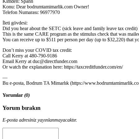
Kimden: Spann
Konu: Dear bodrumtamimarlik.com Owner!
Telefon Numarası: 96977970
İleti gövdesi:
Did you hear about the SETC (sick leave and family leave tax credit) 
This is the same CARE program as the stimulus check that was mail
You can receive up to $511 per person per day (up to $32,220) that 
Don’t miss your COVID tax credit:
Call Kerry at 480-790-9186
Email Kerry at duc@directfunder.com
Or watch the explanation here: https://taxcreditfunder.com/en/
—
Bu e-posta, Bodrum TA Mimarlık (https://www.bodrumtamimarlik.com)
Yorumlar
(0)
Yorum bırakın
E-posta adresiniz yayınlanmayacaktır.