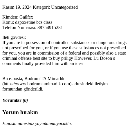
Kasım 19, 2024
Kategori:
Uncategorized
Kimden: Gailfex
Konu: dapoxetine bcs class
Telefon Numarası: 88754915281
İleti gövdesi:
If you are in possession of controlled substances or dangerous drugs
not prescribed for you, or if you use these substances not prescribed
for you, you are in commission of a federal and possibly also a state
criminal offense
best site to buy priligy
However, Lu Doson s
comments finally provided him with an idea
—
Bu e-posta, Bodrum TA Mimarlık
(https://www.bodrumtamimarlik.com) adresindeki iletişim
formundan gönderildi.
Yorumlar
(0)
Yorum bırakın
E-posta adresiniz yayınlanmayacaktır.