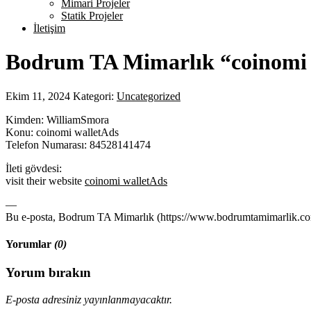
Mimari Projeler
Statik Projeler
İletişim
Bodrum TA Mimarlık “coinomi 
Ekim 11, 2024
Kategori:
Uncategorized
Kimden: WilliamSmora
Konu: coinomi walletAds
Telefon Numarası: 84528141474
İleti gövdesi:
visit their website
coinomi walletAds
—
Bu e-posta, Bodrum TA Mimarlık (https://www.bodrumtamimarlik.com)
Yorumlar
(0)
Yorum bırakın
E-posta adresiniz yayınlanmayacaktır.