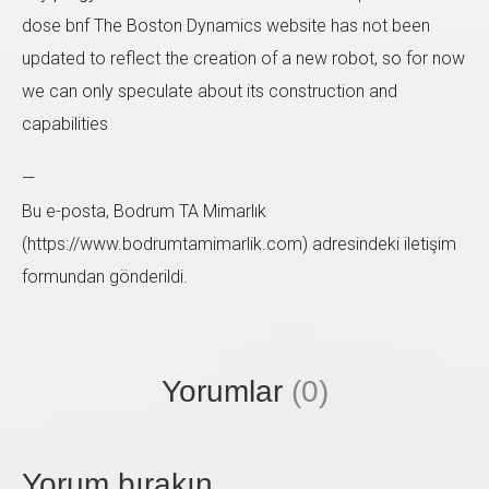
dose bnf The Boston Dynamics website has not been
updated to reflect the creation of a new robot, so for now
we can only speculate about its construction and
capabilities
Sol taraftaki form'u doldurup bize ulaşabilirsiniz. En
kısa zamanda size geri dönüş sağlayacağız.
—
Bu e-posta, Bodrum TA Mimarlık
(https://www.bodrumtamimarlik.com) adresindeki iletişim
formundan gönderildi.
Yorumlar
(0)
Yorum bırakın