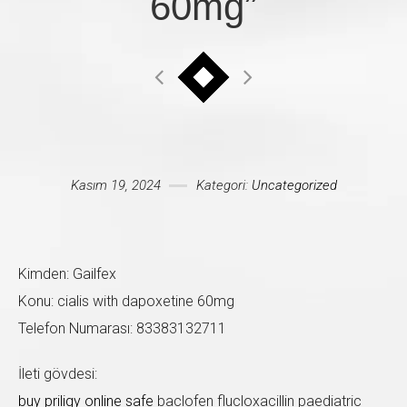
60mg”
Mesajınız *
Kasım 19, 2024
Kategori:
Uncategorized
Kimden: Gailfex
Konu: cialis with dapoxetine 60mg
Telefon Numarası: 83383132711
İleti gövdesi:
buy priligy online safe
baclofen flucloxacillin paediatric