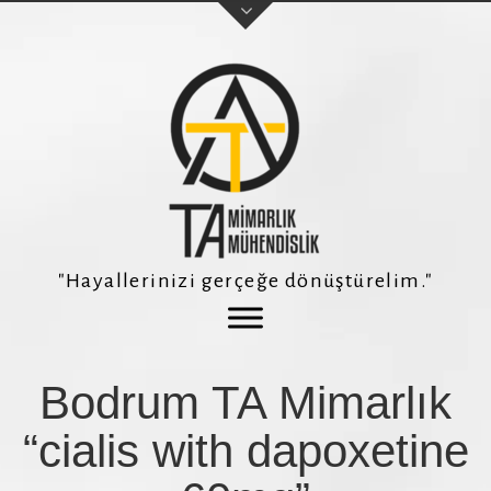
Adınız Soyadınız
E-posta adresiniz
"Hayallerinizi gerçeğe dönüştürelim."
Telefon Numaranız *
Bodrum TA Mimarlık
Konu
“cialis with dapoxetine