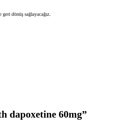
ze geri dönüş sağlayacağız.
th dapoxetine 60mg”