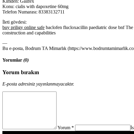
Kimden: Gailfex
Konu: cialis with dapoxetine 60mg
Telefon Numarası: 83383132711
İleti gövdesi:
buy priligy online safe
baclofen flucloxacillin paediatric dose bnf The
construction and capabilities
—
Bu e-posta, Bodrum TA Mimarlık (https://www.bodrumtamimarlik.com)
Yorumlar
(0)
Yorum bırakın
E-posta adresiniz yayınlanmayacaktır.
Yorum *
İ