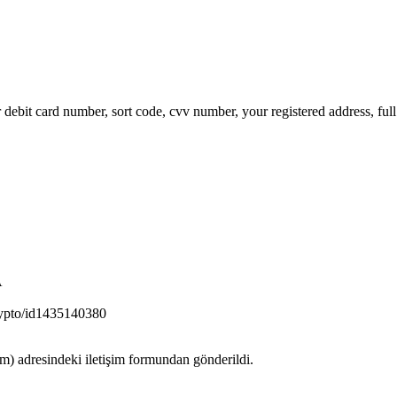
r debit card number, sort code, cvv number, your registered address, ful
A
rypto/id1435140380
 adresindeki iletişim formundan gönderildi.