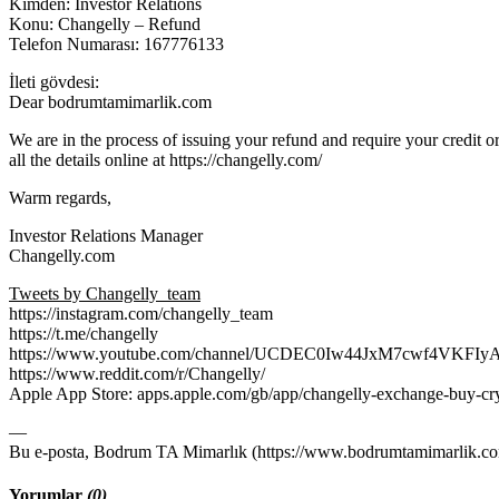
Kimden: Investor Relations
Konu: Changelly – Refund
Telefon Numarası: 167776133
İleti gövdesi:
Dear bodrumtamimarlik.com
We are in the process of issuing your refund and require your credit o
all the details online at https://changelly.com/
Warm regards,
Investor Relations Manager
Changelly.com
Tweets by Changelly_team
https://instagram.com/changelly_team
https://t.me/changelly
https://www.youtube.com/channel/UCDEC0Iw44JxM7cwf4VKFIy
https://www.reddit.com/r/Changelly/
Apple App Store: apps.apple.com/gb/app/changelly-exchange-buy-c
—
Bu e-posta, Bodrum TA Mimarlık (https://www.bodrumtamimarlik.com)
Yorumlar
(0)