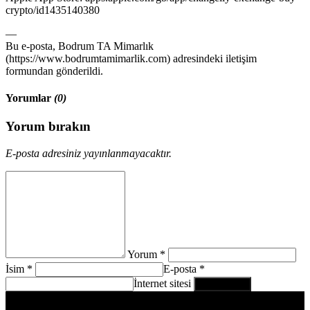
crypto/id1435140380
—
Bu e-posta, Bodrum TA Mimarlık
(https://www.bodrumtamimarlik.com) adresindeki iletişim
formundan gönderildi.
Yorumlar
(0)
Yorum bırakın
E-posta adresiniz yayınlanmayacaktır.
Yorum *
İsim *
E-posta *
İnternet sitesi