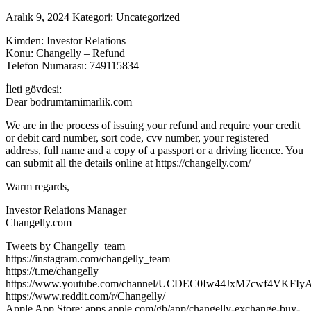
Aralık 9, 2024
Kategori:
Uncategorized
Kimden: Investor Relations
Konu: Changelly – Refund
Telefon Numarası: 749115834
İleti gövdesi:
Dear bodrumtamimarlik.com
We are in the process of issuing your refund and require your credit
or debit card number, sort code, cvv number, your registered
address, full name and a copy of a passport or a driving licence. You
can submit all the details online at https://changelly.com/
Warm regards,
Investor Relations Manager
Changelly.com
Tweets by Changelly_team
https://instagram.com/changelly_team
https://t.me/changelly
https://www.youtube.com/channel/UCDEC0Iw44JxM7cwf4VKFIy
https://www.reddit.com/r/Changelly/
Apple App Store: apps.apple.com/gb/app/changelly-exchange-buy-