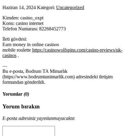
Haziran 14, 2024
Kategori:
Uncategorized
Kimden: casino_oxpt
Konu: casino internet
Telefon Numarası: 82268452773
İleti gövdesi:
Earn money in online casinos
mobile roulette
https://casinowolfspins.com/casino-reviews/uk-
casinos
.
—
Bu e-posta, Bodrum TA Mimarlık
(https://www.bodrumtamimarlik.com) adresindeki iletişim
formundan gönderildi.
Yorumlar
(0)
Yorum bırakın
E-posta adresiniz yayınlanmayacaktır.