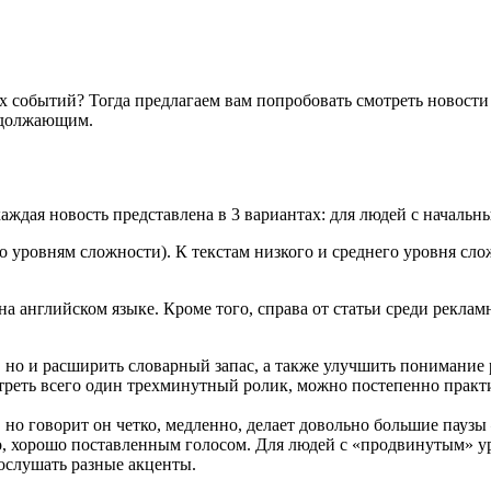
х событий? Тогда предлагаем вам попробовать смотреть новости 
родолжающим.
каждая новость представлена в 3 вариантах: для людей с началь
о уровням сложности). К текстам низкого и среднего уровня сло
на английском языке. Кроме того, справа от статьи среди рекла
, но и расширить словарный запас, а также улучшить понимание 
отреть всего один трехминутный ролик, можно постепенно практ
 но говорит он четко, медленно, делает довольно большие паузы
ко, хорошо поставленным голосом. Для людей с «продвинутым» 
послушать разные акценты.