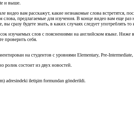
te и выше.
ле видео вам расскажут, какие незнакомые слова встретятся, пос
м слова, предлагаемые для изучения. В конце видео вам еще раз 
, вы сразу будете знать, в каких случаях следует употреблять то 
писок изучаемых слов с пояснениями на английском языке. Ниже 
е проверить себя.
ентирован на студентов с уровнями Elementary, Pre-Intermediate, I
о ролик состоит из двух новостей.
 adresindeki iletişim formundan gönderildi.