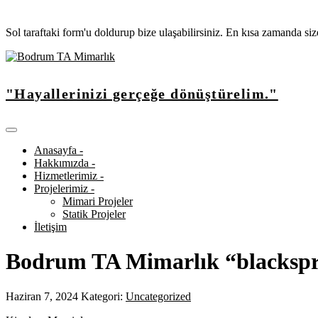
Sol taraftaki form'u doldurup bize ulaşabilirsiniz. En kısa zamanda si
"Hayallerinizi gerçeğe dönüştürelim."
Anasayfa -
Hakkımızda -
Hizmetlerimiz -
Projelerimiz -
Mimari Projeler
Statik Projeler
İletişim
Bodrum TA Mimarlık “blacksp
Haziran 7, 2024
Kategori:
Uncategorized