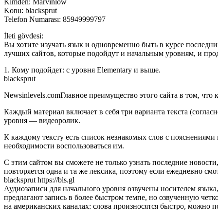
Kimden: Marvinlow
Konu: blacksprut
Telefon Numarası: 85949999797
İleti gövdesi:
Вы хотите изучать язык и одновременно быть в курсе последни
лучших сайтов, которые подойдут и начальным уровням, и п
1. Кому подойдет: с уровня Elementary и выше.
blacksprut
Newsinlevels.comГлавное преимущество этого сайта в том, что 
Каждый материал включает в себя три варианта текста (согласн
уровня — видеоролик.
К каждому тексту есть список незнакомых слов с пояснениями 
необходимости воспользоваться им.
С этим сайтом вы сможете не только узнать последние новости
повторяется одна и та же лексика, поэтому если ежедневно см
blacksprut https://bls.gl
Аудиозаписи для начального уровня озвучены носителем языка,
предлагают запись в более быстром темпе, но озвученную чет
на американских каналах: слова произносятся быстро, можно 