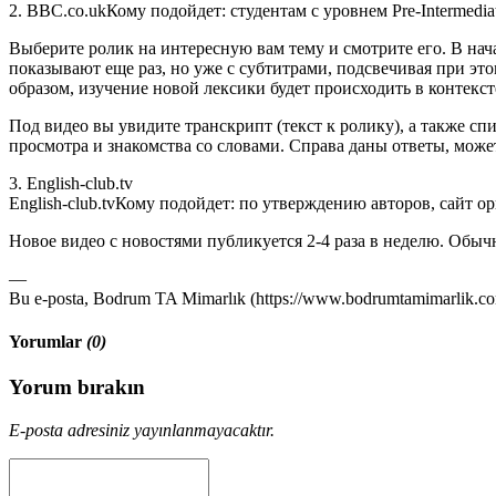
2. BBC.co.ukКому подойдет: студентам с уровнем Pre-Intermedia
Выберите ролик на интересную вам тему и смотрите его. В нача
показывают еще раз, но уже с субтитрами, подсвечивая при это
образом, изучение новой лексики будет происходить в контексте
Под видео вы увидите транскрипт (текст к ролику), а также с
просмотра и знакомства со словами. Справа даны ответы, может
3. English-club.tv
English-club.tvКому подойдет: по утверждению авторов, сайт ори
Новое видео с новостями публикуется 2-4 раза в неделю. Обычн
—
Bu e-posta, Bodrum TA Mimarlık (https://www.bodrumtamimarlik.com)
Yorumlar
(0)
Yorum bırakın
E-posta adresiniz yayınlanmayacaktır.