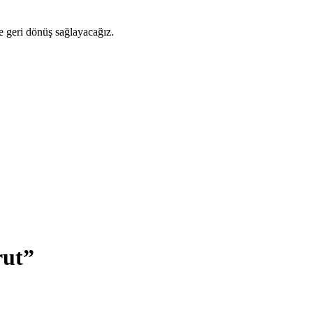
ze geri dönüş sağlayacağız.
rut”