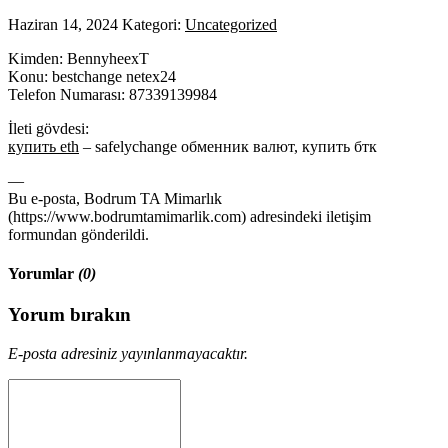
Haziran 14, 2024
Kategori:
Uncategorized
Kimden: BennyheexT
Konu: bestchange netex24
Telefon Numarası: 87339139984
İleti gövdesi:
купить eth
– safelychange обменник валют, купить бтк
—
Bu e-posta, Bodrum TA Mimarlık
(https://www.bodrumtamimarlik.com) adresindeki iletişim
formundan gönderildi.
Yorumlar
(0)
Yorum bırakın
E-posta adresiniz yayınlanmayacaktır.