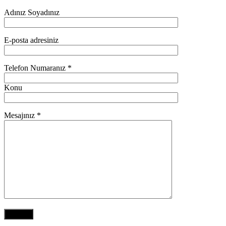
Adınız Soyadınız
E-posta adresiniz
Telefon Numaranız *
Konu
Mesajınız *