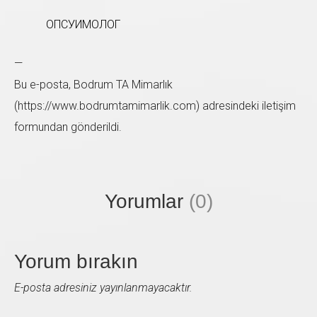
ОПСУИМОЛОГ
—
Bu e-posta, Bodrum TA Mimarlık
Sol taraftaki form'u doldurup bize ulaşabilirsiniz. En
(https://www.bodrumtamimarlik.com) adresindeki iletişim
kısa zamanda size geri dönüş sağlayacağız.
formundan gönderildi.
Yorumlar
(0)
Yorum bırakın
E-posta adresiniz yayınlanmayacaktır.