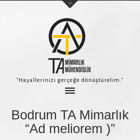
Adınız Soyadınız
E-posta adresiniz
"Hayallerinizi gerçeğe dönüştürelim."
Telefon Numaranız *
Bodrum TA Mimarlık
Konu
“Ad meliorem )”